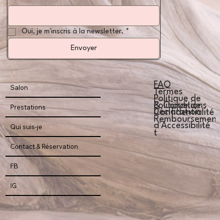
Oui, je m'inscris à la newsletter.
*
Envoyer
FAQ
Salon
Termes
Politique de
Politique de
& Conditions
Prestations
Déclaration
Confidentialité
Remboursemen
d'Accessibilité
Qui suis-je
t
Contact & Réservation
FB
IG